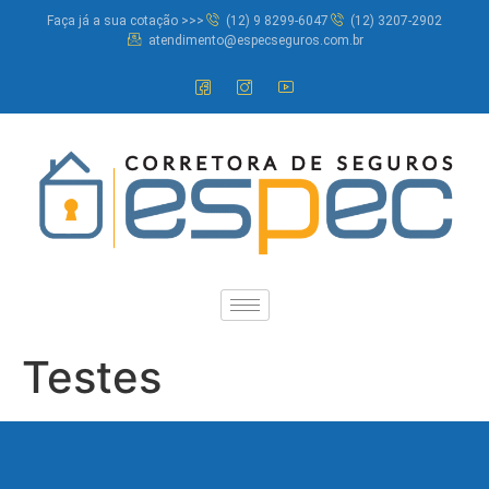
Faça já a sua cotação >>>
(12) 9 8299-6047
(12) 3207-2902
atendimento@especseguros.com.br
Testes