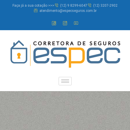
Faça já a sua cotação >>>
(12) 9 8299-6047
(12) 3207-2902
atendimento@especseguros.com.br