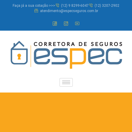
Faça já a sua cotação >>>
(12) 9 8299-6047
(12) 3207-2902
atendimento@especseguros.com.br